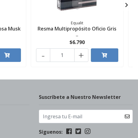
Equalit
Rosa Musk
Resma Multipropósito Oficio Gris
A
..
$6.790
-
+
Suscríbete a Nuestro Newsletter
Síguenos: