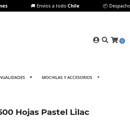
s
🚚 Envíos a todo
Chile
📦 Despacho Gr
0
NUALIDADES
MOCHILAS Y ACCESORIOS
00 Hojas Pastel Lilac