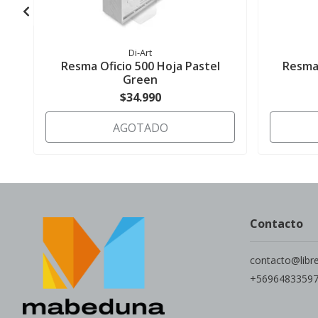
Di-Art
Resma Oficio 500 Hoja Pastel
Resma 
Green
$34.990
AGOTADO
Contacto
contacto@libr
+5696483359