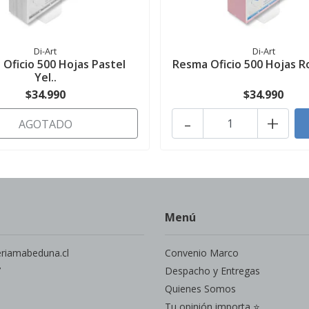
Di-Art
Di-Art
Oficio 500 Hojas Pastel
Resma Oficio 500 Hojas 
Yel..
$34.990
$34.990
-
+
AGOTADO
Menú
eriamabeduna.cl
Convenio Marco
7
Despacho y Entregas
Quienes Somos
Tu opinión importa ⭐