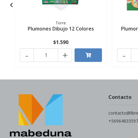
Torre
Plumones Dibujo 12 Colores
Plumon
$1.590
-
+
-
Contacto
contacto@libr
+5696483359