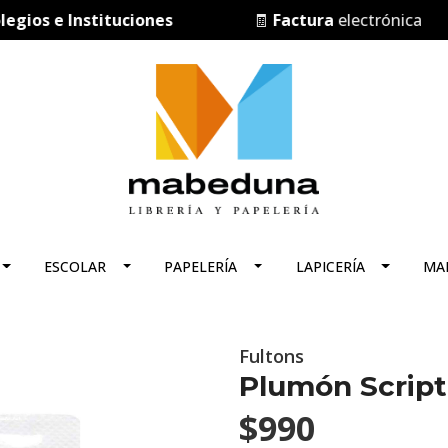
s e Instituciones
🧾
Factura
electrónica
ESCOLAR
PAPELERÍA
LAPICERÍA
MA
Fultons
Plumón Script
$990