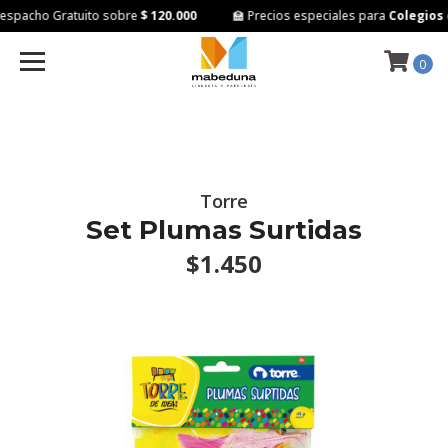
spacho Gratuito sobre
$ 120.000
🏫 Precios especiales para
Colegios e
0
Torre
Set Plumas Surtidas
$1.450