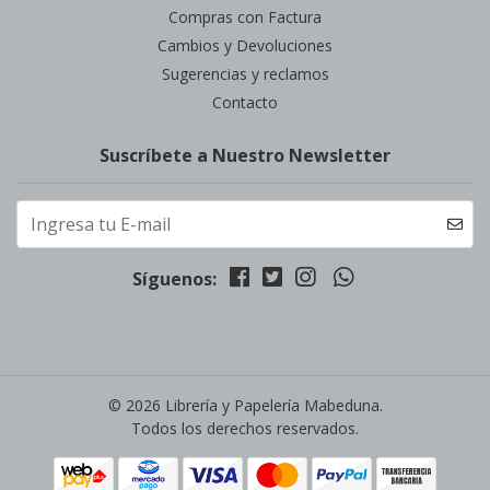
Compras con Factura
Cambios y Devoluciones
Sugerencias y reclamos
Contacto
Suscríbete a Nuestro Newsletter
Síguenos:
© 2026 Librería y Papelería Mabeduna.
Todos los derechos reservados.