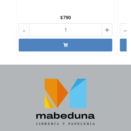
$790
-
+
-