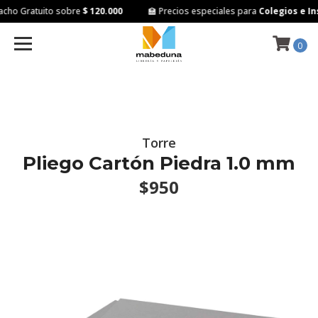
ho Gratuito sobre
$ 120.000
🏫 Precios especiales para
Colegios e Ins
0
Torre
Pliego Cartón Piedra 1.0 mm
$950