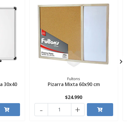
Fultons
ca 30x40
Pizarra Mixta 60x90 cm
P
$24.990
-
+