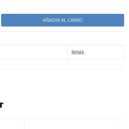
30565
r