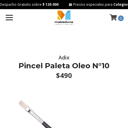
Despacho Gratuito sobre
$ 120.000
🏫 Precios especiales para
Colegios 
0
Adix
Pincel Paleta Oleo N°10
$490