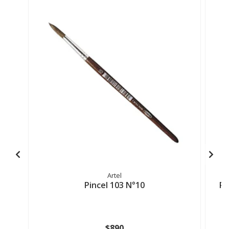
Artel
Pincel 103 N°10
Pi
$890