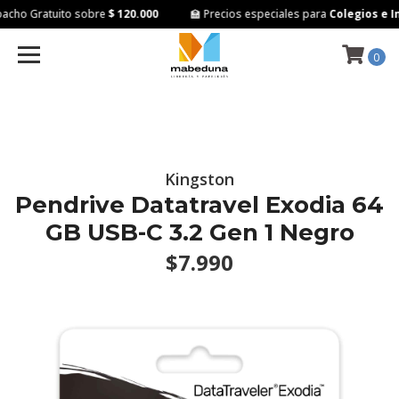
cho Gratuito sobre
$ 120.000
🏫 Precios especiales para
Colegios e In
0
Kingston
Pendrive Datatravel Exodia 64
GB USB-C 3.2 Gen 1 Negro
$7.990