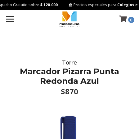
pacho Gratuito sobre
$ 120.000
🏫 Precios especiales para
Colegios e I
0
Torre
Marcador Pizarra Punta
Redonda Azul
$870