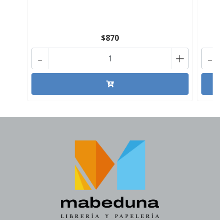
$870
-
+
-