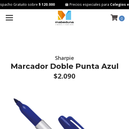
pacho Gratuito sobre
$ 120.000
🏫 Precios especiales para
Colegios e 
0
Sharpie
Marcador Doble Punta Azul
$2.090