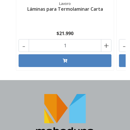
Lavoro
Láminas para Termolaminar Carta
C
$21.990
-
+
-