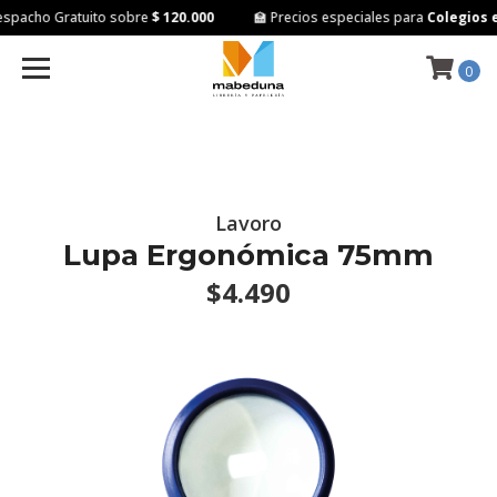
spacho Gratuito sobre
$ 120.000
🏫 Precios especiales para
Colegios e 
0
Lavoro
Lupa Ergonómica 75mm
$4.490