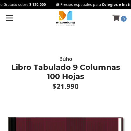
 Gratuito sobre
$ 120.000
🏫 Precios especiales para
Colegios e Instit
0
Búho
Libro Tabulado 9 Columnas
100 Hojas
$21.990