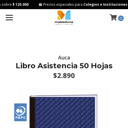
 sobre
$ 120.000
🏫 Precios especiales para
Colegios e Instituciones
0
Auca
Libro Asistencia 50 Hojas
$2.890