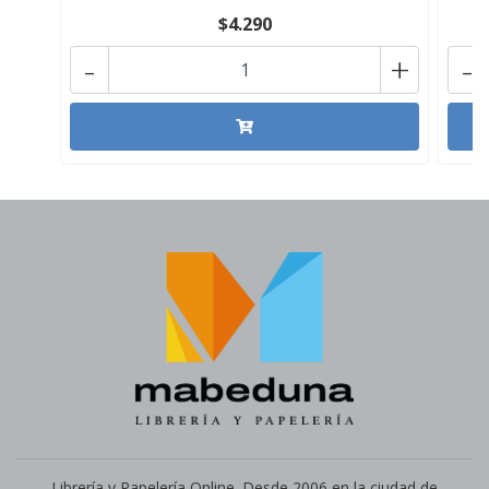
$4.290
-
+
-
Librería y Papelería Online. Desde 2006 en la ciudad de