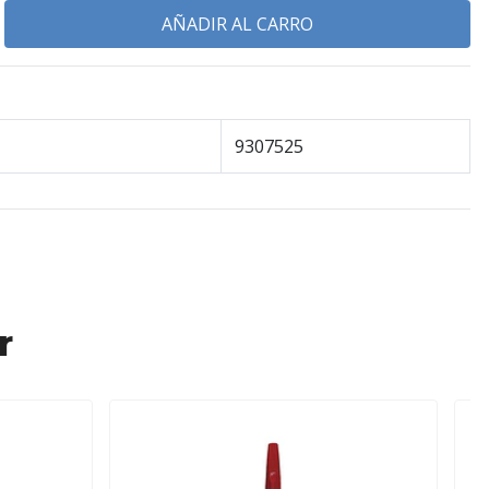
9307525
r