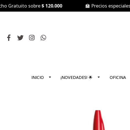
Gratuito sobre
$ 120.000
🏫 Precios especiales pa
INICIO
¡NOVEDADES! 🌟
OFICINA