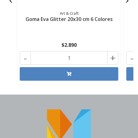
Art & Craft
Goma Eva Glitter 20x30 cm 6 Colores
G
$2.890
-
+
-