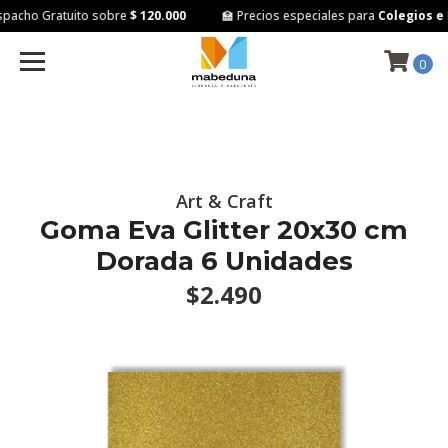
acho Gratuito sobre
$ 120.000
🏫 Precios especiales para
Colegios e I
0
Art & Craft
Goma Eva Glitter 20x30 cm
Dorada 6 Unidades
$2.490