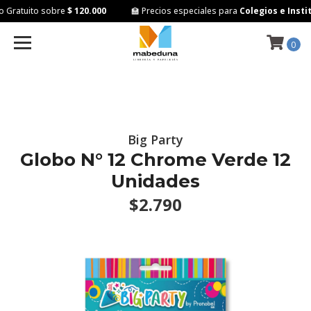
Gratuito sobre
$ 120.000
🏫 Precios especiales para
Colegios e Instit
0
Big Party
Globo N° 12 Chrome Verde 12
Unidades
$2.790