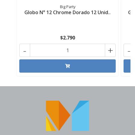
Big Party
Globo N° 12 Chrome Dorado 12 Unid..
Gl
$2.790
-
+
-