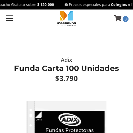
acho Gratuito sobre
$ 120.000
🏫 Precios especiales para
Colegios e I
0
Adix
Funda Carta 100 Unidades
$3.790