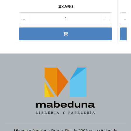
$3.990
-
+
-
Librería y Papelería Online. Desde 2006 en la ciudad de