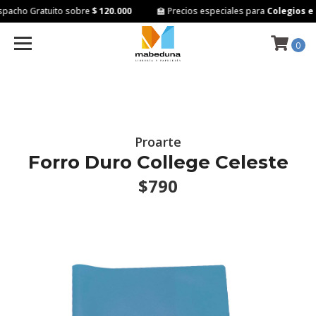
pacho Gratuito sobre
$ 120.000
🏫 Precios especiales para
Colegios e I
0
Proarte
Forro Duro College Celeste
$790