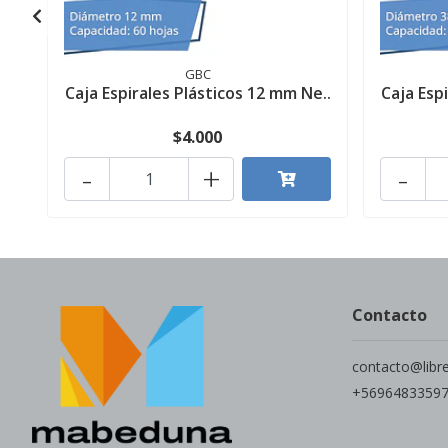
GBC
Caja Espirales Plásticos 12 mm Ne..
Caja Esp
$4.000
-
+
-
Contacto
contacto@libr
+5696483359