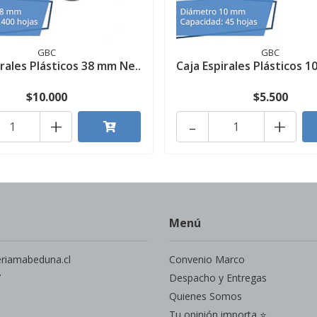
GBC
GBC
irales Plásticos 38 mm Ne..
Caja Espirales Plásticos 1
$10.000
$5.500
+
-
+
Menú
eriamabeduna.cl
Convenio Marco
7
Despacho y Entregas
Quienes Somos
Tu opinión importa ⭐