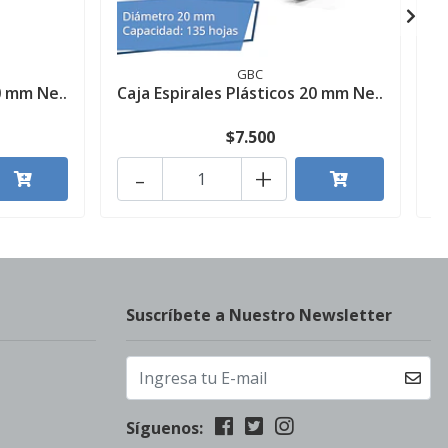
GBC
0 mm Ne..
Caja Espirales Plásticos 20 mm Ne..
C
$7.500
-
+
Suscríbete a Nuestro Newsletter
Síguenos: