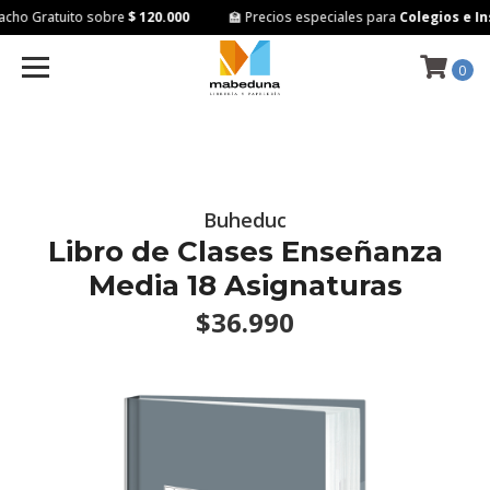
ho Gratuito sobre
$ 120.000
🏫 Precios especiales para
Colegios e Ins
0
Buheduc
Libro de Clases Enseñanza
Media 18 Asignaturas
$36.990