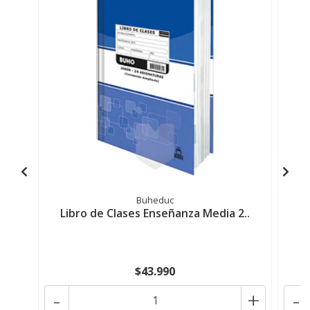
Buheduc
Libro de Clases Enseñanza Media 2..
L
$43.990
-
+
-