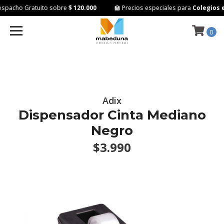
spacho Gratuito sobre
$ 120.000
🏫 Precios especiales para
Colegios e 
0
Adix
Dispensador Cinta Mediano
Negro
$3.990