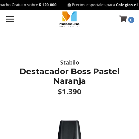
acho Gratuito sobre
$ 120.000
🏫 Precios especiales para
Colegios e I
0
Stabilo
Destacador Boss Pastel
Naranja
$1.390