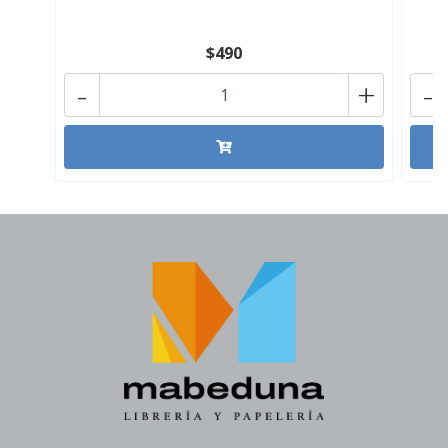
$490
-
+
-