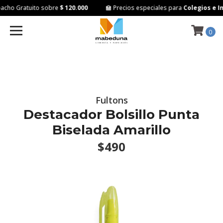
cho Gratuito sobre
$ 120.000
🏫 Precios especiales para
Colegios e In
0
Fultons
Destacador Bolsillo Punta
Biselada Amarillo
$490