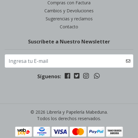
Compras con Factura
Cambios y Devoluciones
Sugerencias y reclamos
Contacto
Suscríbete a Nuestro Newsletter
Síguenos:
© 2026 Librería y Papelería Mabeduna.
Todos los derechos reservados.