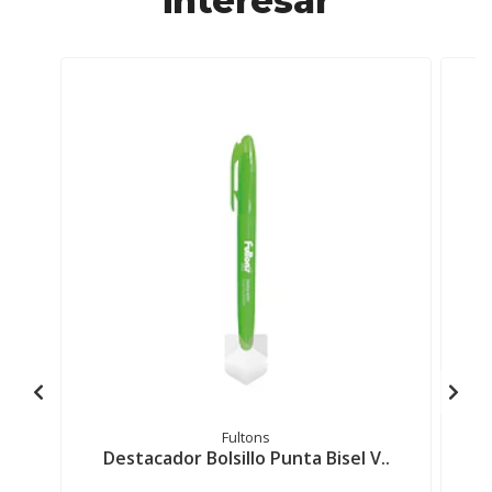
interesar
Fultons
Destacador Bolsillo Punta Bisel V..
D