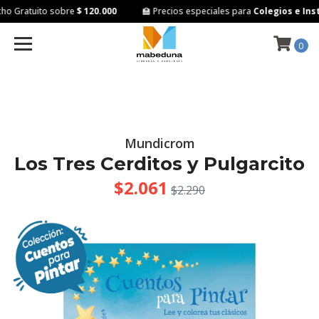
o Gratuito sobre
$ 120.000
🏫 Precios especiales para
Colegios e Inst
0
Mundicrom
Los Tres Cerditos y Pulgarcito
$2.061
$2.290