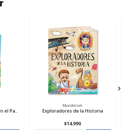
r
Mundicrom
n el Pa..
Exploradores de la Historia
L
$14.990