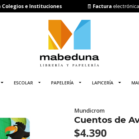
gios e Instituciones
🧾
Factura
electrónica
ESCOLAR
PAPELERÍA
LAPICERÍA
MA
Mundicrom
Cuentos de A
$4.390