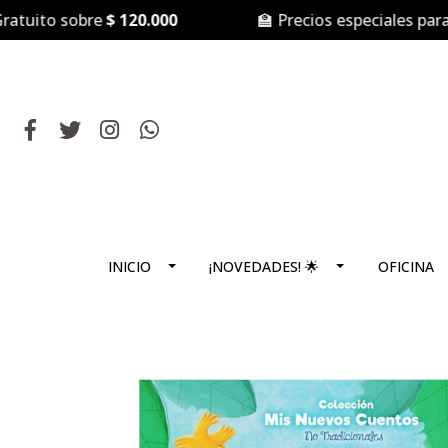
to sobre
$ 120.000
🏫 Precios especiales para
Cole
INICIO
¡NOVEDADES! 🌟
OFICINA