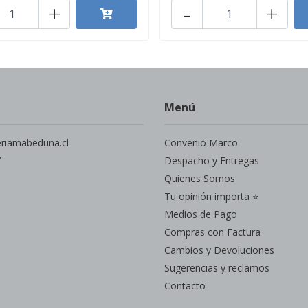
+
-
+
Menú
eriamabeduna.cl
Convenio Marco
7
Despacho y Entregas
Quienes Somos
Tu opinión importa ⭐
Medios de Pago
Compras con Factura
Cambios y Devoluciones
Sugerencias y reclamos
Contacto