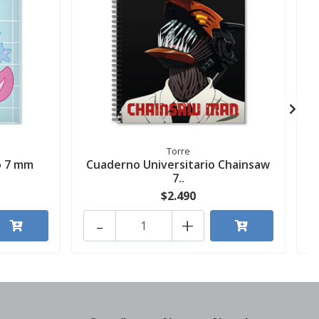
Torre
o 7 mm
Cuaderno Universitario Chainsaw
7..
$2.490
-
+