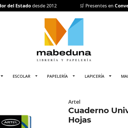
el Estado
desde 2012
🛒 Presentes en
Convenio 
ESCOLAR
PAPELERÍA
LAPICERÍA
MA
Artel
Cuaderno Univ
Hojas