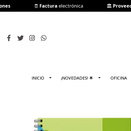
🧾
Factura
electrónica
🏛️
Proveedor d
INICIO
¡NOVEDADES! 🌟
OFICINA