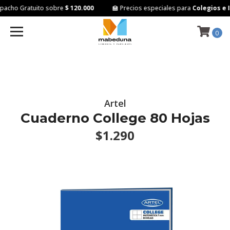
acho Gratuito sobre
$ 120.000
🏫 Precios especiales para
Colegios e I
0
Artel
Cuaderno College 80 Hojas
$1.290