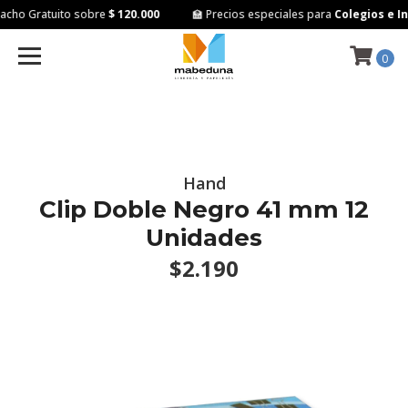
cho Gratuito sobre
$ 120.000
🏫 Precios especiales para
Colegios e In
0
Hand
Clip Doble Negro 41 mm 12
Unidades
$2.190