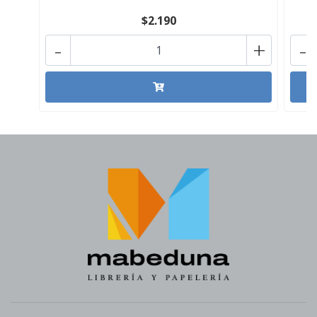
$2.190
-
+
-