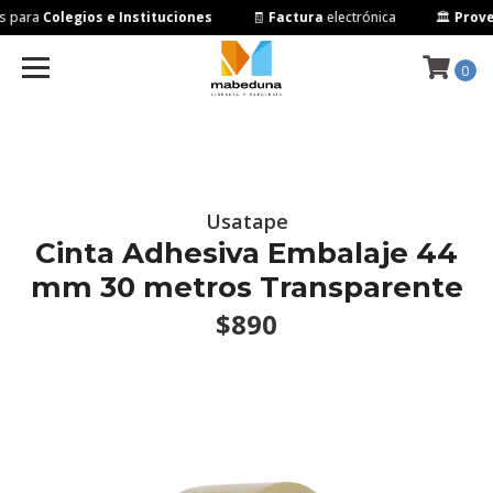
 para
Colegios e Instituciones
🧾
Factura
electrónica
🏛️
Provee
0
Usatape
Cinta Adhesiva Embalaje 44
mm 30 metros Transparente
$890