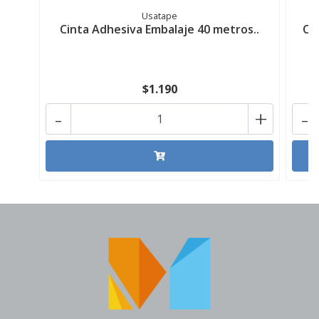
Usatape
Cinta Adhesiva Embalaje 40 metros..
Ci
$1.190
-
+
-