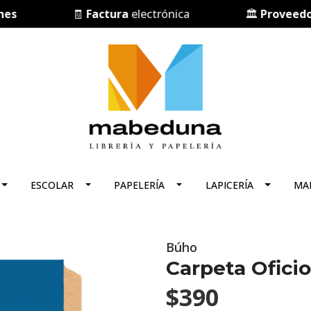
🧾
Factura
electrónica
🏛️
Proveedor del
ESCOLAR
PAPELERÍA
LAPICERÍA
MA
Búho
Carpeta Oficio
$390