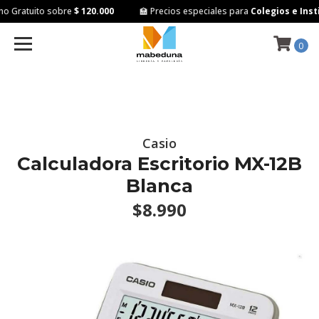
 Gratuito sobre
$ 120.000
🏫 Precios especiales para
Colegios e Insti
0
Casio
Calculadora Escritorio MX-12B
Blanca
$8.990