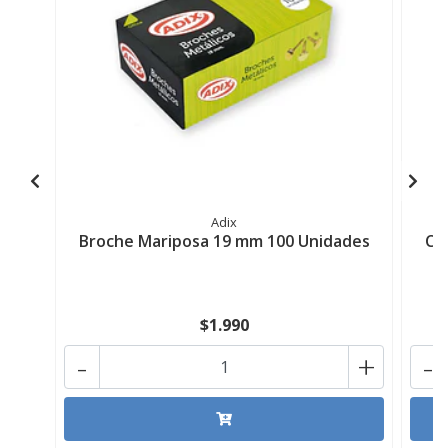
Adix
Broche Mariposa 19 mm 100 Unidades
Cl
$1.990
-
+
-