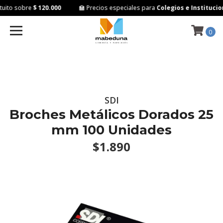
ito sobre
$ 120.000
🏫 Precios especiales para
Colegios e Institucion
0
SDI
Broches Metálicos Dorados 25
mm 100 Unidades
$1.890