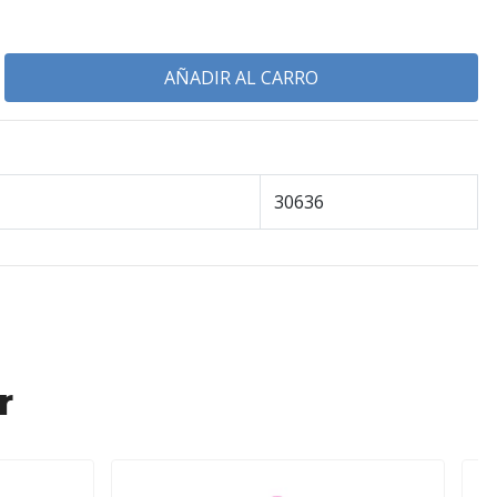
30636
r