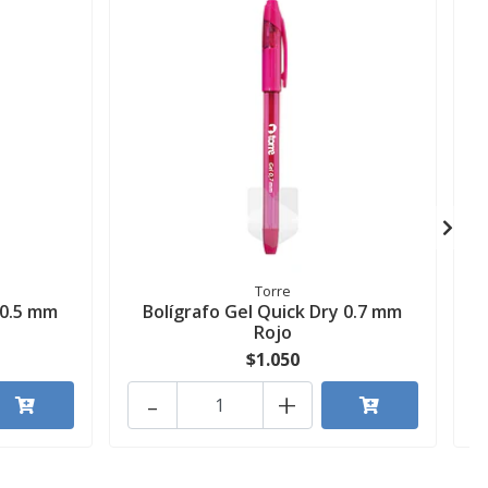
Torre
 0.5 mm
Bolígrafo Gel Quick Dry 0.7 mm
B
Rojo
$1.050
-
+