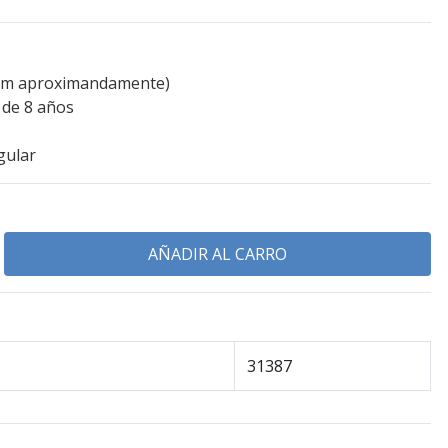
7 cm aproximandamente)
 de 8 años
gular
31387