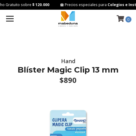
o Gratuito sobre
$ 120.000
🏫 Precios especiales para
Colegios e Inst
0
Hand
Blíster Magic Clip 13 mm
$890