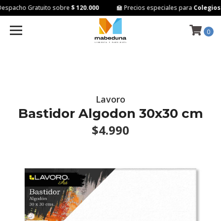
espacho Gratuito sobre
$ 120.000
🏫 Precios especiales para
Colegios e
0
Lavoro
Bastidor Algodon 30x30 cm
$4.990