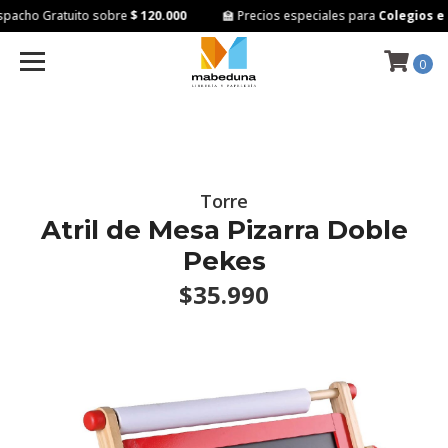
acho Gratuito sobre
$ 120.000
🏫 Precios especiales para
Colegios e I
0
Torre
Atril de Mesa Pizarra Doble
Pekes
$35.990