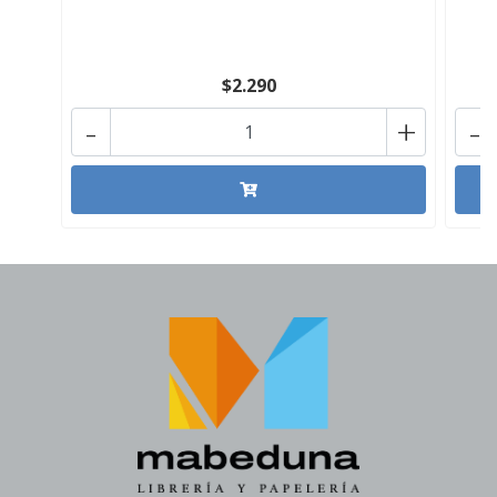
$2.290
-
+
-