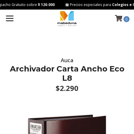
acho Gratuito sobre
$ 120.000
🏫 Precios especiales para
Colegios e In
0
Auca
Archivador Carta Ancho Eco
L8
$2.290