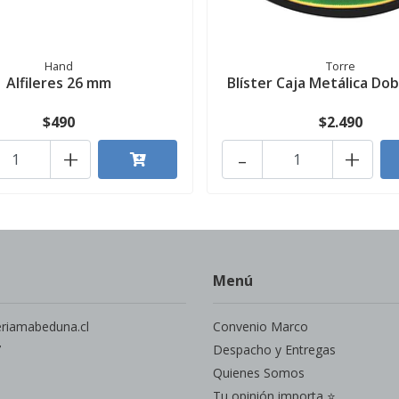
Hand
Torre
Alfileres 26 mm
Blíster Caja Metálica Dobl
$490
$2.490
+
-
+
Menú
eriamabeduna.cl
Convenio Marco
7
Despacho y Entregas
Quienes Somos
Tu opinión importa ⭐