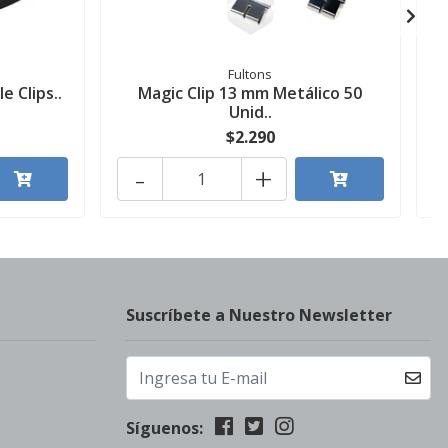
Fultons
e Clips..
Magic Clip 13 mm Metálico 50
Unid..
$2.290
-
+
Suscríbete a Nuestro Newsletter
Síguenos: