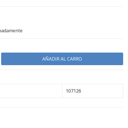
imadamente
107126