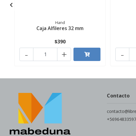
Hand
Caja Alfileres 32 mm
$390
-
+
-
Contacto
contacto@libr
+5696483359