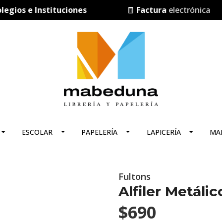
ios e Instituciones
🧾
Factura
electrónica
ESCOLAR
PAPELERÍA
LAPICERÍA
MA
Fultons
Alfiler Metál
$690