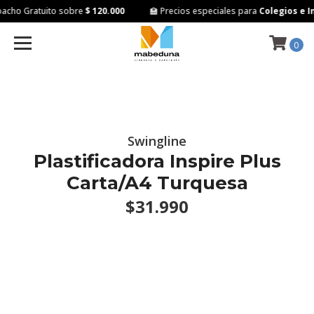
cho Gratuito sobre
$ 120.000
🏫 Precios especiales para
Colegios e In
0
Swingline
Plastificadora Inspire Plus
Carta/A4 Turquesa
$31.990