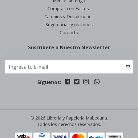
Medios de Pago
Compras con Factura
Cambios y Devoluciones
Sugerencias y reclamos
Contacto
Suscríbete a Nuestro Newsletter
Síguenos:
© 2026 Librería y Papelería Mabeduna.
Todos los derechos reservados.