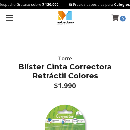
espacho Gratuito sobre
$ 120.000
🏫 Precios especiales para
Colegios e
0
Torre
Blíster Cinta Correctora
Retráctil Colores
$1.990