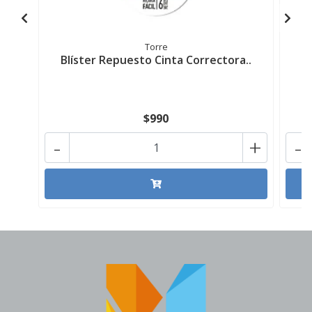
Torre
Blíster Repuesto Cinta Correctora..
C
$990
-
+
-